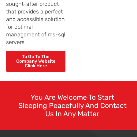
sought-after product
that provides a perfect
and accessible solution
for optimal
management of ms-sql
servers.
To Go To The
Company Website
Click Here
You Are Welcome To Start
Sleeping Peacefully And Contact
Us In Any Matter