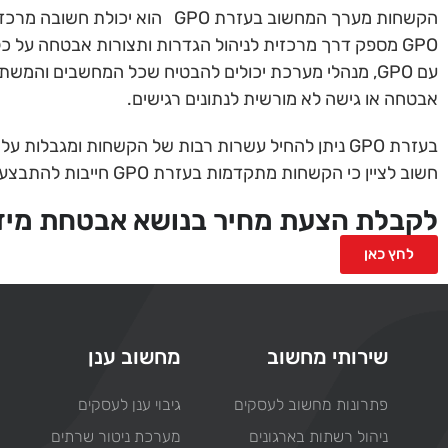
הקשחות מערך המחשוב בעזרת GPO הוא יכולת חשובה מרכזית ובעלת תועלת המשתלמת ביותר , שכן בכל ארגון שיש מערכת הפעלה ל-Server, אזי קיים GPO.
GPO מספק דרך מרכזית לניהול הגדרות ותצורות אבטחה על כלל מחשבי הארגון.
עם GPO, מנהלי מערכת יכולים להבטיח שכל המחשבים וה
אבטחה או גישה לא מורשית לנתונים רגישים.
בעזרת GPO ניתן להחיל עשרות רבות של הקשחות ומגבלות על משתמשי הקצה במטרה לצמצם את הסיכון לאירוע אבטחת מידע.
חשוב לציין כי הקשחות מתקדמות בעזרת GPO חייבות להתבצע רק לאחר בחינת המשמעויות בהפעלת ההקשחה.
לקבלת הצעת מחיר בנושא אבטחת מיד
לחץ כאן
שירותי מחשוב
מחשוב ענן
פתרונות מחשוב לעסקים
גיבוי ענן לעסקים
ניהול רשתות בארגונים
מערכת ניטור שרתים