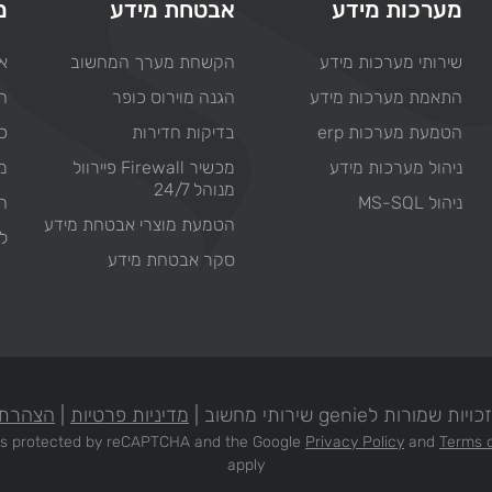
מערכות מידע
אבטחת מידע
מ
שירותי מערכות מידע
הקשחת מערך המחשוב
או
התאמת מערכות מידע
הגנה מוירוס כופר
ח
הטמעת מערכות erp
בדיקות חדירות
כת
ניהול מערכות מידע
מכשיר Firewall פיירוול
מ
מנוהל 24/7
ניהול MS-SQL
ח
הטמעת מוצרי אבטחת מידע
ל
סקר אבטחת מידע
מורות לgenie שירותי מחשוב |
מדיניות פרטיות
|
הצהרת 
e is protected by reCAPTCHA and the Google
Privacy Policy
and
Terms o
apply