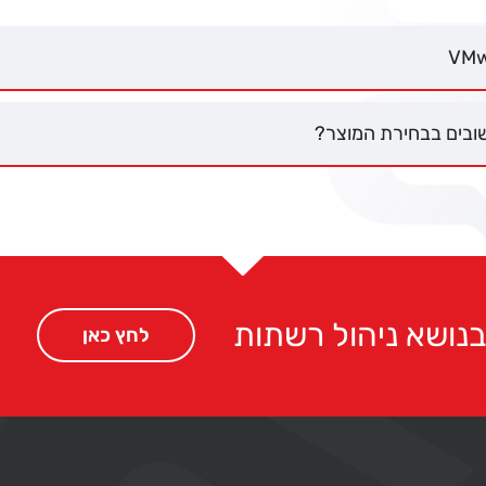
VMw
בים בבחירת המוצר?
נושא ניהול רשתות
לחץ כאן