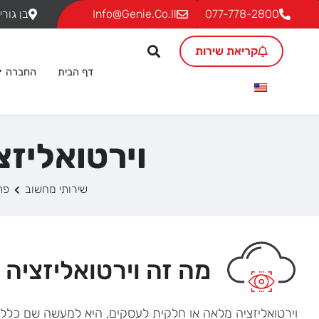
077-778-2800
Info@genie.co.il
בן גוריון 18, ת.ד. 293 גבעת שמ
קריאת שירות
דף הבית
החברה
וירטואליז
שירותי מחשוב
פת
מה זה וירטואליזציה
וירטואליזציה מלאה או חלקית לעסקים, היא למעשה שם כללי 