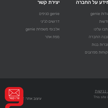
ידע על החברה
יצירת קשר
דות genie
genie סניפים
דשות
דרושים לג'יני
בו עלינו
אלבומי משפחת genie
בנה החברה
מפת אתר
ברות בנות
קוחות מפרגנים
נגישות
This sit
עיצוב אתר: WEB2