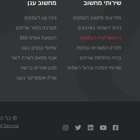
שירותי מחשוב
מחשוב ענן
פתרונות מחשוב לעסקים
גיבוי ענן לעסקים
ניהול רשתות בארגונים
מערכת ניטור שרתים
וירטואליזציה לעסקים
הטמעת אופיס 365
פתרון המשכיות עסקית
שיתוף קבצים בענן
בנייה והחלפת שרתים
אנטי ספאם לשרת דואר
שירותי תמיכה וניהול רשתות
סינון אתרים ברשת
שרת אקסצ'יינג' בענן
© כל הזכויות ש
f Service