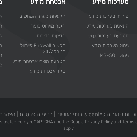
מערכות מידע
אבטחת מידע
מ
שירותי מערכות מידע
הקשחת מערך המחשוב
או
התאמת מערכות מידע
הגנה מוירוס כופר
ח
הטמעת מערכות erp
בדיקות חדירות
כת
ניהול מערכות מידע
מכשיר Firewall פיירוול
מ
מנוהל 24/7
ניהול MS-SQL
ח
הטמעת מוצרי אבטחת מידע
ל
סקר אבטחת מידע
מורות לgenie שירותי מחשוב |
מדיניות פרטיות
|
הצהרת 
e is protected by reCAPTCHA and the Google
Privacy Policy
and
Terms o
apply