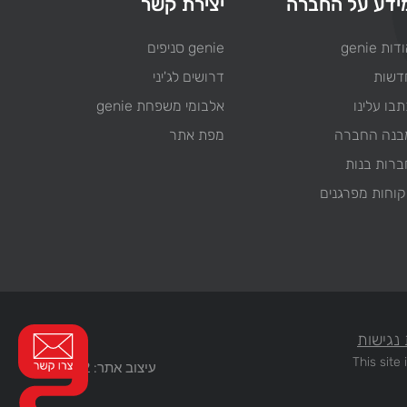
ידע על החברה
יצירת קשר
דות genie
genie סניפים
דשות
דרושים לג'יני
בו עלינו
אלבומי משפחת genie
בנה החברה
מפת אתר
ברות בנות
קוחות מפרגנים
נגישות
This sit
עיצוב אתר: WEB2