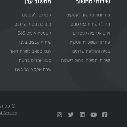
שירותי מחשוב
מחשוב ענן
פתרונות מחשוב לעסקים
גיבוי ענן לעסקים
ניהול רשתות בארגונים
מערכת ניטור שרתים
וירטואליזציה לעסקים
הטמעת אופיס 365
פתרון המשכיות עסקית
שיתוף קבצים בענן
בנייה והחלפת שרתים
אנטי ספאם לשרת דואר
שירותי תמיכה וניהול רשתות
סינון אתרים ברשת
שרת אקסצ'יינג' בענן
© כל הזכויות ש
f Service