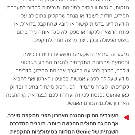
נוזקות, רוגלות ווירוסים למיניהם, מצליחות לחדור למערכת
המידע, הודות לעובד או מנהל שהקליק בתום לב על
הודעת דיוג בדמות קישור או קובץ שהתקבל בדוא"ל, או
פתח הרשאה ללקוח או ספק, לא סגר אותה מיד בתום
ביצוע הפעולה ובכך, יצר פרצה נוחה לתוקפים.
מרגע זה, גם אם השקעתם משאבים רבים ברכישת
והטמעת פתרונות מתקדמים להגנת המידע הארגוני
שלכם, הדרך לפגיעה במערך אבטחת המידע ולדליפת
מידע שעלולה לפגוע אנושות במוניטין הארגון ואף להביא
לקריסתו, קצרה מתמיד. לכן, הכול מתחיל בחינוך ובדיוק
כאן Genie נכנסת לכיתה ועוזרת לכם לבצר את קו ההגנה
האחרון שלכם: הגורם האנושי.
העובדים הם קו ההגנה האחרון מפני מתקפת סייבר,
אך הם גם החוליה החלשה ביותר. תוכנית ההדרכה
השנתית של Genie המלווה בסימולציות התקפיות,