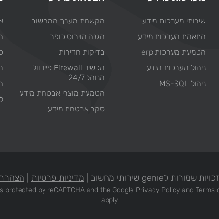
שירותי מערכות מידע
הקשחת מערך המחשוב
או
התאמת מערכות מידע
הגנה מוירוס כופר
ח
הטמעת מערכות erp
בדיקות חדירות
כת
ניהול מערכות מידע
מכשיר Firewall פיירוול
מ
מנוהל 24/7
ניהול MS-SQL
ח
הטמעת מוצרי אבטחת מידע
ל
סקר אבטחת מידע
מורות לgenie שירותי מחשוב |
מדיניות פרטיות
|
הצהרת 
e is protected by reCAPTCHA and the Google
Privacy Policy
and
Terms o
apply