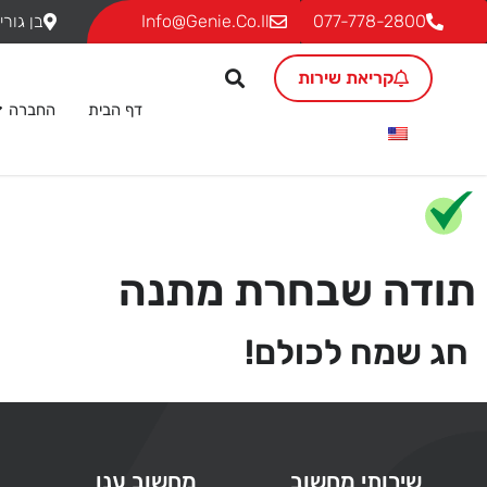
077-778-2800
Info@genie.co.il
בן גוריון 18, ת.ד. 293 גבעת שמ
קריאת שירות
דף הבית
החברה
תודה שבחרת מתנה
חג שמח לכולם!
שירותי מחשוב
מחשוב ענן