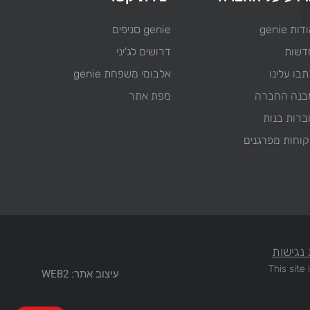
דות genie
genie סניפים
דשות
דרושים לג'יני
בו עלינו
אלבומי משפחת genie
בנה החברה
מפת אתר
ברות בנות
קוחות מפרגנים
נגישות
This sit
עיצוב אתר: WEB2