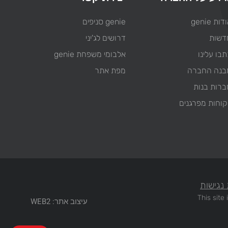
דות genie
genie סניפים
דשות
דרושים לג'יני
בו עלינו
אלבומי משפחת genie
בנה החברה
מפת אתר
ברות בנות
קוחות מפרגנים
נגישות
This sit
עיצוב אתר: WEB2