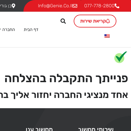
077-778-2800
Info@genie.co.il
בן גוריון 18, ת.ד. 293 גבעת שמ
קריאת שירות
דף הבית
החברה
פנייתך התקבלה בהצלחה
אחד מנציגי החברה יחזור אליך ב
שירותי מחשוב
מחשוב ענן