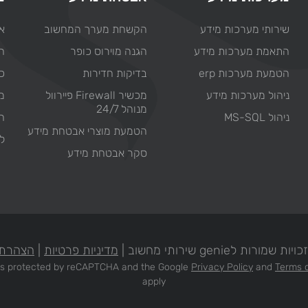
שירותי מערכות מידע
הקשחת מערך המחשוב
או
התאמת מערכות מידע
הגנה מוירוס כופר
ח
הטמעת מערכות erp
בדיקות חדירות
כת
ניהול מערכות מידע
מכשיר Firewall פיירוול
מ
מנוהל 24/7
ניהול MS-SQL
ח
הטמעת מוצרי אבטחת מידע
ל
סקר אבטחת מידע
מורות לgenie שירותי מחשוב |
מדיניות פרטיות
|
הצהרת 
e is protected by reCAPTCHA and the Google
Privacy Policy
and
Terms o
apply