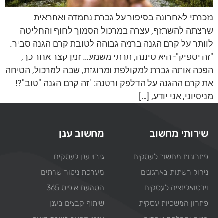
נזכרתי לאחרונה בסיפור על גברת נחמדה ואחראית
שרצתה להשתזף, עצרה במרכול הסמוך לחוף והחליטה
לוותר על קרם הגנה ברמה גבוהה לטובת קרם הגנה סביר.
"זה יספיק"- היא סיננה, תרתי משמע… זמן קצר אחר כך,
הפכה אותה גברת למקולפת ומרוגזת, שבה למרכול, הטיחה
את קרם ההגנה על הדלפק ורטנה: "זה קרם הגנה "טוב"?!
מניסיוני, אני יודע, […]
שירותי מחשוב
מחשוב ענן
פתרונות מחשוב לעסקים
גיבוי ענן לעסקים
ניהול רשתות בארגונים
מערכת ניטור שרתים
וירטואליזציה לעסקים
הטמעת אופיס 365
פתרון המשכיות עסקית
שיתוף קבצים בענן