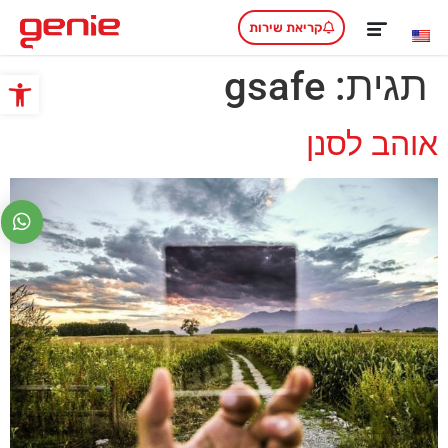
קריאת שירות
תגית:
gsafe
פתח סרגל
אוהב לסנן