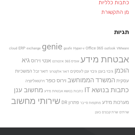
כתבות כלליות
מן התקשורת
תגיות
genie
ERP
Office 365
cloud
exchange
gsafe
Hyper-v
outlook
VMware
אבטחת מידע
גיא
אנטי וירוס
אופיס 365
אינטרנט
הוכמן
המשכיות
גיבוי בענן
גיבוי ענן לעסקים
דואר זבל
דואר אלקטרוני
המשרד הממוחשב
וירוס כופר
עסקית
וירטואליזציה
כתבות בנושא IT
מחשוב ענן
כתבות בנושא אבטחת מידע
שירותי מחשוב
מערכות מידע
פתרון DR
מתקפות סייבר
שרתים
שרת קבצים בענן