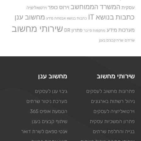
המשרד הממוחשב
וירוס כופר
עסקית
וירטואליזציה
כתבות בנושא IT
מחשוב ענן
כתבות בנושא אבטחת מידע
שירותי מחשוב
מערכות מידע
פתרון DR
מתקפות סייבר
שרתים
שרת קבצים בענן
שירותי מחשוב
מחשוב ענן
פתרונות מחשוב לעסקים
גיבוי ענן לעסקים
ניהול רשתות בארגונים
מערכת ניטור שרתים
וירטואליזציה לעסקים
הטמעת אופיס 365
פתרון המשכיות עסקית
שיתוף קבצים בענן
בנייה והחלפת שרתים
אנטי ספאם לשרת דואר