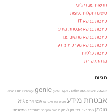
חדשות עובדי ג'יני
טיפים ותקלות נפוצות
כתבות בנושא IT
כתבות בנושא אבטחת מידע
כתבות בנושא מחשוב ענן
כתבות בנושא מערכות מידע
כתבות כלליות
מן התקשורת
תגיות
genie
ERP
Office 365
cloud
exchange
gsafe
Hyper-v
outlook
VMware
אבטחת מידע
גיא
אנטי וירוס
אופיס 365
אינטרנט
הוכמן
המשכיות
גיבוי בענן
גיבוי ענן לעסקים
דואר זבל
דואר אלקטרוני