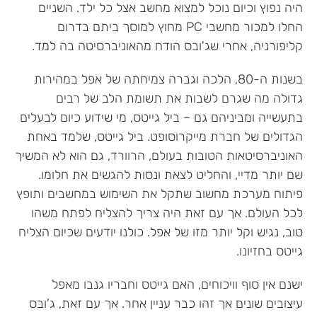
היה נפוץ וכיום נוכל למצוא מחשב אצל כל ילד. השניים
החלו למכור מחשבי PC מחוץ למוסך ביתם בדרום
קליפורניה, אחרי שג'ובס הודח מהאוניברסיטה בה למד.
בשנות ה-80, הלכה וגברה צמיחתה של אפל במהירות
גדולה מה שגרם לשבות את תשומת הלב של רבים
בתעשייה ומביניהם גם – ביל גייטס, מי שידוע כיום לבעלים
הגדולים של חברת מייקרוסופט. ביל גייטס, שלמד באחת
האוניברסיטאות הטובות בעולם, הרוורד, גם הוא לא המשיך
שם יותר מדיי, והחליט לצאת ונסות להגשים את חלומו.
פיתוח מערכת מחשוב שתקל את השימוש במחשבים ותופץ
לכל העולם. אך עם זאת היה צריך להצליח לפתח משהו
טוב, נגיש וקל יותר מזו של אפל. כולנו יודעים שכיום הצליח
גייטס בחזיונו.
ישנם אין סוף וויכוחים, האם גייטס וחבריו גנבו מאפל
עיצובים שונים אך זהו כבר עניין אחר. אך עם זאת, ג'ובס