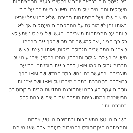
ביל גייטס היה כנראה יותר אובססיבי בעניין ההתפתחות
העסקית והרווחית של מוצרו, מאשר השמירה על קוד
הייצור שלו, ועל התפתחות מהירה. שלא כמו אפל שרצו
באותו זמן לשמור גם על ההתפתחות העסקית אך לא
לוותר על התפתחות מוצריהם. מעשו של גייטס נשמע לא
כל כך הגיוני, אך למעשה זה מה שהפך את חברתו
ליצרנית המחשבים הגדולה ביקום, ואותו בעצמו לאיש
העשיר בעולם. גייטס וחברתו, החלו במסע שיכנועים של
חברות גדולות כמו IBM, למכור את תוכנתם יחד עם
מוצריהם. במעשה זה, "השיבוט" החדש של IBM הפך
להצלחה מסחררת במכירותיהם של IBM ושל יצרניות
נוספות עקב העובדה שהתוכנה החדשה מבית מיקרוסופט
המשולבת במחשביהם הופכת את השימוש בהם לקל
בהרבה יותר.
בשנות ה-80 המאוחרות ובתחילת ה-90, צמחה
והתפתחה מיקרוסופט במהירות לעומת אפל שאז הייתה