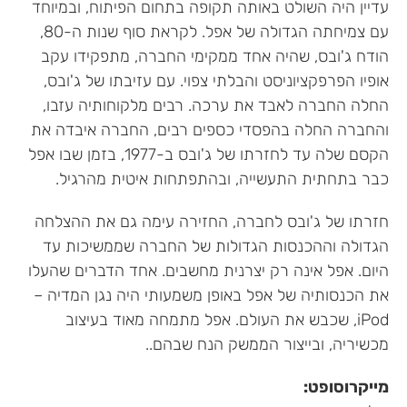
עדיין היה השולט באותה תקופה בתחום הפיתוח, ובמיוחד
עם צמיחתה הגדולה של אפל. לקראת סוף שנות ה-80,
הודח ג'ובס, שהיה אחד ממקימי החברה, מתפקידו עקב
אופיו הפרפקציוניסט והבלתי צפוי. עם עזיבתו של ג'ובס,
החלה החברה לאבד את ערכה. רבים מלקוחותיה עזבו,
והחברה החלה בהפסדי כספים רבים, החברה איבדה את
הקסם שלה עד לחזרתו של ג'ובס ב-1977, בזמן שבו אפל
כבר בתחתית התעשייה, ובהתפתחות איטית מהרגיל.
חזרתו של ג'ובס לחברה, החזירה עימה גם את ההצלחה
הגדולה וההכנסות הגדולות של החברה שממשיכות עד
היום. אפל אינה רק יצרנית מחשבים. אחד הדברים שהעלו
את הכנסותיה של אפל באופן משמעותי היה נגן המדיה –
iPod, שכבש את העולם. אפל מתמחה מאוד בעיצוב
מכשיריה, ובייצור הממשק הנח שבהם..
מייקרוסופט: