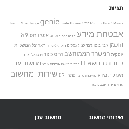
תגיות
genie
ERP
Office 365
cloud
exchange
gsafe
Hyper-v
outlook
VMware
אבטחת מידע
גיא
אנטי וירוס
אופיס 365
אינטרנט
הוכמן
המשכיות
גיבוי בענן
גיבוי ענן לעסקים
דואר זבל
דואר אלקטרוני
המשרד הממוחשב
וירוס כופר
עסקית
וירטואליזציה
כתבות בנושא IT
מחשוב ענן
כתבות בנושא אבטחת מידע
שירותי מחשוב
מערכות מידע
פתרון DR
מתקפות סייבר
שרתים
שרת קבצים בענן
שירותי מחשוב
מחשוב ענן