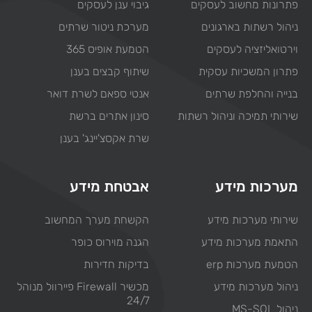
פתרונות מחשוב לעסקים
גיבוי ענן לעסקים
ניהול רשתות בארגונים
מערכת ניטור שרתים
וירטואליזציה לעסקים
הטמעת אופיס 365
פתרון המשכיות עסקית
שיתוף קבצים בענן
בנייה והחלפת שרתים
אנטי ספאם לשרת דואר
שירותי תמיכה וניהול רשתות
סינון אתרים ברשת
שרת אקסצ'יינג' בענן
מערכות מידע
אבטחת מידע
שירותי מערכות מידע
הקשחת מערך המחשוב
התאמת מערכות מידע
הגנה מוירוס כופר
הטמעת מערכות erp
בדיקות חדירות
ניהול מערכות מידע
מכשיר Firewall פיירוול מנוהל
24/7
ניהול MS-SQL