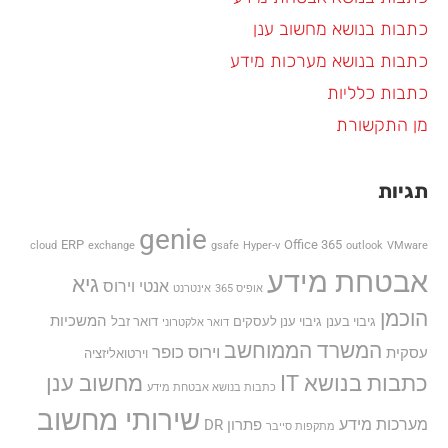
כתבות בנושא מחשוב ענן
כתבות בנושא מערכות מידע
כתבות כלליות
מן התקשורת
תגיות
genie
ERP
Office 365
cloud
exchange
gsafe
Hyper-v
outlook
VMware
אבטחת מידע
גיא
אנטי וירוס
אופיס 365
אינטרנט
הוכמן
המשכיות
גיבוי בענן
גיבוי ענן לעסקים
דואר זבל
דואר אלקטרוני
המשרד הממוחשב
וירוס כופר
עסקית
וירטואליזציה
כתבות בנושא IT
מחשוב ענן
כתבות בנושא אבטחת מידע
שירותי מחשוב
מערכות מידע
פתרון DR
מתקפות סייבר