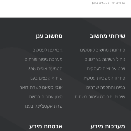
שרתים
שרת קבצים בענן
שירותי מחשוב
מחשוב ענן
פתרונות מחשוב לעסקים
גיבוי ענן לעסקים
ניהול רשתות בארגונים
מערכת ניטור שרתים
וירטואליזציה לעסקים
הטמעת אופיס 365
פתרון המשכיות עסקית
שיתוף קבצים בענן
בנייה והחלפת שרתים
אנטי ספאם לשרת דואר
שירותי תמיכה וניהול רשתות
סינון אתרים ברשת
שרת אקסצ'יינג' בענן
מערכות מידע
אבטחת מידע