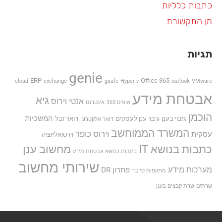
כתבות כלליות
מן התקשורת
תגיות
genie
ERP
Office 365
cloud
exchange
gsafe
Hyper-v
outlook
VMware
אבטחת מידע
גיא
אנטי וירוס
אופיס 365
אינטרנט
הוכמן
המשכיות
גיבוי בענן
גיבוי ענן לעסקים
דואר זבל
דואר אלקטרוני
המשרד הממוחשב
וירוס כופר
עסקית
וירטואליזציה
כתבות בנושא IT
מחשוב ענן
כתבות בנושא אבטחת מידע
שירותי מחשוב
מערכות מידע
פתרון DR
מתקפות סייבר
שרתים
שרת קבצים בענן