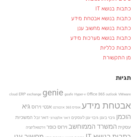
כתבות בנושא IT
כתבות בנושא אבטחת מידע
כתבות בנושא מחשוב ענן
כתבות בנושא מערכות מידע
כתבות כלליות
מן התקשורת
תגיות
genie
ERP
Office 365
cloud
exchange
gsafe
Hyper-v
outlook
VMware
אבטחת מידע
גיא
אנטי וירוס
אופיס 365
אינטרנט
הוכמן
המשכיות
גיבוי בענן
גיבוי ענן לעסקים
דואר זבל
דואר אלקטרוני
המשרד הממוחשב
וירוס כופר
עסקית
וירטואליזציה
כתבות בנושא IT
מחשוב ענן