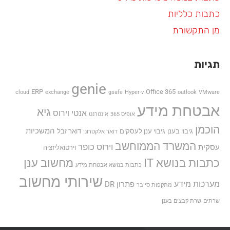
כתבות כלליות
מן התקשורת
תגיות
genie
ERP
Office 365
cloud
exchange
gsafe
Hyper-v
outlook
VMware
אבטחת מידע
גיא
אנטי וירוס
אופיס 365
אינטרנט
הוכמן
המשכיות
גיבוי בענן
גיבוי ענן לעסקים
דואר זבל
דואר אלקטרוני
המשרד הממוחשב
וירוס כופר
עסקית
וירטואליזציה
כתבות בנושא IT
מחשוב ענן
כתבות בנושא אבטחת מידע
שירותי מחשוב
מערכות מידע
פתרון DR
מתקפות סייבר
שרתים
שרת קבצים בענן