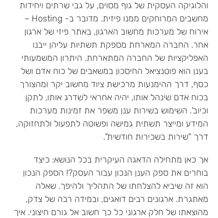
והלוגיקה העסקית של גוף מסוים, על גבי שרתים ויחידות
מחשבים המרוחקים ממנו פיזית. מדובר ב- Hosting –
אירוח של מערכות מחשוב הארגון, באתר פיזי של ארגון
אחר. החברה המארחת מספקת תשתיות עליהן ייבנו
האפליקציות של החברה המתארחת. היתרון המשמעותי
בענן הוא פוטנציאל החיסכון במשאבים של כוח אדם ושל
כסף, דרך ההימנעות מרכישת ציוד מחשוב יקר ומהצורך
בכוח אדם שינהל אותו, יהיה אחראי לשדרג אותו, לתקן
וכיוב'. השימוש בשירות ענן משפר את זמינות מערכות
המידע ומייצר תשתית גמישה ופשוטה לתפעול ולתחזוקה,
דרך "שירות בשכירות חודשית".
אך כאן מתחילה הדאגה העיקרית בכל הנושא: כיצד
בוחרים את ספק הענן הנכון עבור העסק?! הספק הנכון
הוא זה שיביא להצלחתו של התהליך ולהיפך. שאלה
מאתגרת. ארגונים רבים דואגים, ובמידה רבה של צדק,
מהוצאתו של חלק ארגוני כל כך חשוב אל גורם חיצוני. איך