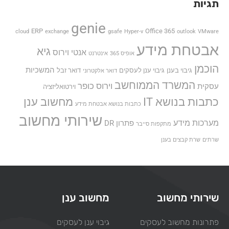
תגיות
genie
ERP
Office 365
cloud
exchange
gsafe
Hyper-v
outlook
VMware
אבטחת מידע
גיא
אנטי וירוס
אופיס 365
אינטרנט
הוכמן
המשכיות
גיבוי בענן
גיבוי ענן לעסקים
דואר זבל
דואר אלקטרוני
המשרד הממוחשב
וירוס כופר
עסקית
וירטואליזציה
כתבות בנושא IT
מחשוב ענן
כתבות בנושא אבטחת מידע
שירותי מחשוב
מערכות מידע
פתרון DR
מתקפות סייבר
שרתים
שרת קבצים בענן
שירותי מחשוב
מחשוב ענן
פתרונות מחשוב לעסקים
גיבוי ענן לעסקים