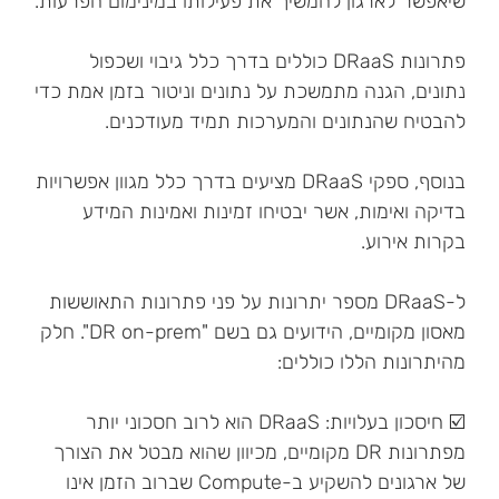
שיאפשר לארגון להמשיך את פעילותו במינימום הפרעות.
פתרונות DRaaS כוללים בדרך כלל גיבוי ושכפול
נתונים, הגנה מתמשכת על נתונים וניטור בזמן אמת כדי
להבטיח שהנתונים והמערכות תמיד מעודכנים.
בנוסף, ספקי DRaaS מציעים בדרך כלל מגוון אפשרויות
בדיקה ואימות, אשר יבטיחו זמינות ואמינות המידע
בקרות אירוע.
ל-DRaaS מספר יתרונות על פני פתרונות התאוששות
מאסון מקומיים, הידועים גם בשם "DR on-prem". חלק
מהיתרונות הללו כוללים:
☑️ חיסכון בעלויות: DRaaS הוא לרוב חסכוני יותר
מפתרונות DR מקומיים, מכיוון שהוא מבטל את הצורך
של ארגונים להשקיע ב-Compute שברוב הזמן אינו