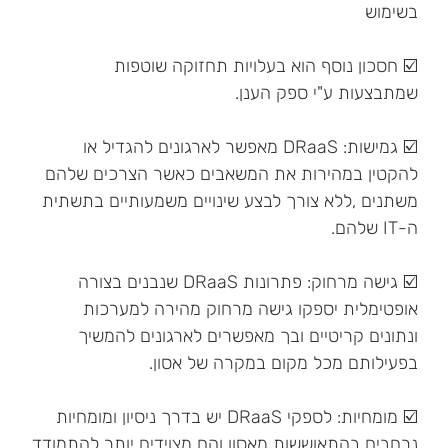
בשימוש
☑️ חסכון נוסף הוא בעלויות תחזוקה שוטפות
שמתבצעות ע"י ספק הענן.
☑️ גמישות: DRaaS מאפשר לארגונים להגדיל או
להקטין במהירות את המשאבים כאשר הצרכים שלהם
משתנים ,ללא צורך לבצע שינויים משמעותיים בתשתית
ה-IT שלהם.
☑️ גישה מרחוק: פתרונות DRaaS שנבנים בצורה
אופטימלית יספקו גישה מרחוק מהירה למערכות
ונתונים קריטיים ובך מאפשרים לארגונים להמשיך
בפעילותם מכל מקום במקרה של אסון.
☑️ מומחיות: לספקי DRaaS יש בדרך ניסיון ומומחיות
נרחבים בהתאוששות מאסון והם מצוידים יותר להתמודד