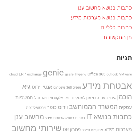
כתבות בנושא מחשוב ענן
כתבות בנושא מערכות מידע
כתבות כלליות
מן התקשורת
תגיות
genie
ERP
Office 365
cloud
exchange
gsafe
Hyper-v
outlook
VMware
אבטחת מידע
גיא
אנטי וירוס
אופיס 365
אינטרנט
הוכמן
המשכיות
גיבוי בענן
גיבוי ענן לעסקים
דואר זבל
דואר אלקטרוני
המשרד הממוחשב
וירוס כופר
עסקית
וירטואליזציה
כתבות בנושא IT
מחשוב ענן
כתבות בנושא אבטחת מידע
שירותי מחשוב
מערכות מידע
פתרון DR
מתקפות סייבר