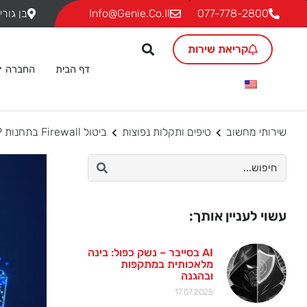
077-778-2800
Info@genie.co.il
בן גוריון 18, ת.ד. 293 גבעת שמ
קריאת שירות
דף הבית
החברה
שירותי מחשוב
טיפים ותקלות נפוצות
ביטול Firewall בתחנות XP המחוברות לשרת Windows 2003
עשוי לעניין אותך:
AI בסייבר – נשק כפול: בינה
מלאכותית במתקפות
ובהגנה
17.07.2025