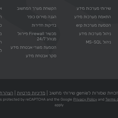
שירותי מערכות מידע
הקשחת מערך המחשוב
או
התאמת מערכות מידע
הגנה מוירוס כופר
ח
הטמעת מערכות erp
בדיקות חדירות
כת
ניהול מערכות מידע
מכשיר Firewall פיירוול
מ
מנוהל 24/7
ניהול MS-SQL
ח
הטמעת מוצרי אבטחת מידע
ל
סקר אבטחת מידע
מורות לgenie שירותי מחשוב |
מדיניות פרטיות
|
הצהרת 
e is protected by reCAPTCHA and the Google
Privacy Policy
and
Terms o
apply