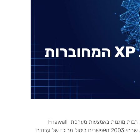
ביטול Firewall בתחנות XP המחוברות
במערכת ההפעלה Windows XP קיימת מערכת Firewall פנימית. רשתות רבות מוגנות באמצעות מערכת Firewall
מרכזית וקיום Firewall נוסף על תחנות ה-XP בארגון פוגע בעבודה ברשת. שרתי 2003 מאפשרים ביטול מרוכז של עבודת