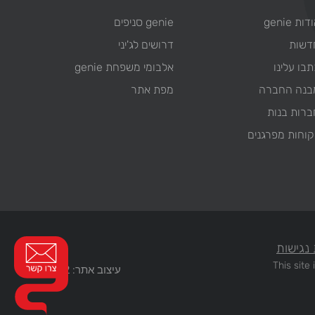
דות genie
genie סניפים
דשות
דרושים לג'יני
בו עלינו
אלבומי משפחת genie
בנה החברה
מפת אתר
ברות בנות
קוחות מפרגנים
נגישות
This sit
עיצוב אתר: WEB2