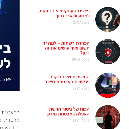
פישינג בעסקים: איך לזהות,
למנוע ולהגיב נכון
07.07.2025
הפרדת רשתות – למה זה
חשוב ואיך עושים את זה
נכון?
לשרת 
09.06.2025
החשיבות של סריקות
טיפ
פגיעויות באבטחת סייבר
29.01.2025
הכוח של ניטור הרשת
האפלה באבטחת מידע
23.01.2025
ה-Firewall בכל תחנות ה-XP.