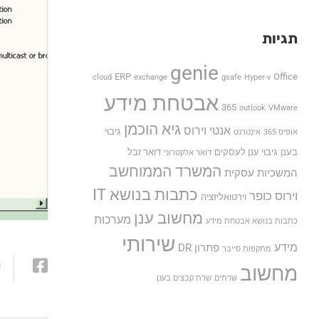
תגיות
genie
ERP
Office
cloud
exchange
gsafe
Hyper-v
אבטחת מידע
365
outlook
VMware
גיא הוכמן
אנטי וירוס
גיבוי
אופיס 365
אינטרנט
בענן
גיבוי ענן לעסקים
דואר זבל
דואר אלקטרוני
המשרד הממוחשב
המשכיות עסקית
כתבות בנושא IT
וירוס כופר
וירטואליזציה
מחשוב ענן
מערכות
כתבות בנושא אבטחת מידע
שירותי
מידע
פתרון DR
מתקפות סייבר
מחשוב
שרתים
שרת קבצים בענן