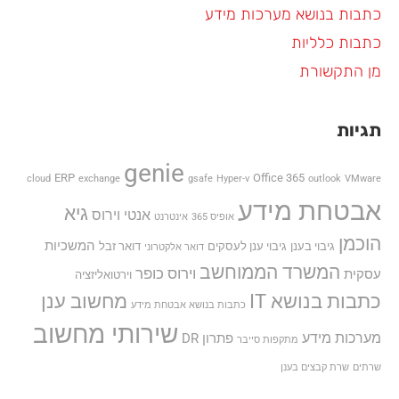
כתבות בנושא מערכות מידע
כתבות כלליות
מן התקשורת
תגיות
genie
ERP
Office 365
cloud
exchange
gsafe
Hyper-v
outlook
VMware
אבטחת מידע
גיא
אנטי וירוס
אופיס 365
אינטרנט
הוכמן
המשכיות
גיבוי בענן
גיבוי ענן לעסקים
דואר זבל
דואר אלקטרוני
המשרד הממוחשב
וירוס כופר
עסקית
וירטואליזציה
כתבות בנושא IT
מחשוב ענן
כתבות בנושא אבטחת מידע
שירותי מחשוב
מערכות מידע
פתרון DR
מתקפות סייבר
שרתים
שרת קבצים בענן