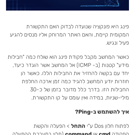
פינג היא פונקציה שנועדה לבדוק האם התקשורת
המקומית קיימת, והאם האתר המרוחק אליו מנסים להגיע
פעיל ונגיש.
כאשר המחשב מקבל פקודת פינג הוא שולח כמה "חבילות
מידע" קטנות (ב- ICMP) אל המחשב אשר הוגדר כיעד,
יחד עם בקשה להחזיר את החבילות הללו. כאשר הן
חוזרות יודע המחשב להגיד כמה זמן ארכה החלפת
החבילות הזו. בדרך כלל מדובר בזמן של כ-30
מילי-שניות, במידה ואין עומס על קו התקשורת.
איך להשתמש ב-Ping?
לפתוח חלון Dos ע"י
התחל
> הפעלה והקשת
הפקודה
cmd
או
command
(תלוי במערכת ההפעלה