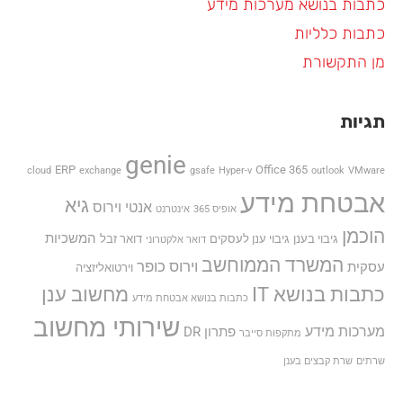
כתבות בנושא מערכות מידע
כתבות כלליות
מן התקשורת
תגיות
genie
ERP
Office 365
cloud
exchange
gsafe
Hyper-v
outlook
VMware
אבטחת מידע
גיא
אנטי וירוס
אופיס 365
אינטרנט
הוכמן
המשכיות
גיבוי בענן
גיבוי ענן לעסקים
דואר זבל
דואר אלקטרוני
המשרד הממוחשב
וירוס כופר
עסקית
וירטואליזציה
כתבות בנושא IT
מחשוב ענן
כתבות בנושא אבטחת מידע
שירותי מחשוב
מערכות מידע
פתרון DR
מתקפות סייבר
שרתים
שרת קבצים בענן