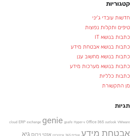
קטגוריות
חדשות עובדי ג'יני
טיפים ותקלות נפוצות
כתבות בנושא IT
כתבות בנושא אבטחת מידע
כתבות בנושא מחשוב ענן
כתבות בנושא מערכות מידע
כתבות כלליות
מן התקשורת
תגיות
genie
ERP
Office 365
cloud
exchange
gsafe
Hyper-v
outlook
VMware
אבטחת מידע
גיא
אנטי וירוס
אופיס 365
אינטרנט