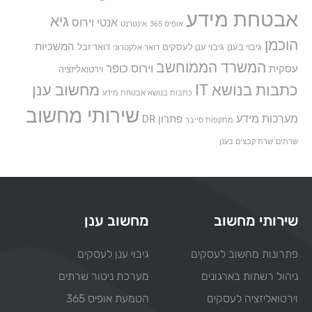
אבטחת מידע
גיא
אנטי וירוס
אופיס 365
אינטרנט
הוכמן
המשכיות
גיבוי בענן
גיבוי ענן לעסקים
דואר זבל
דואר אלקטרוני
המשרד הממוחשב
וירוס כופר
עסקית
וירטואליזציה
כתבות בנושא IT
מחשוב ענן
כתבות בנושא אבטחת מידע
שירותי מחשוב
מערכות מידע
פתרון DR
מתקפות סייבר
שרתים
שרת קבצים בענן
שירותי מחשוב
מחשוב ענן
פתרונות מחשוב לעסקים
גיבוי ענן לעסקים
ניהול רשתות בארגונים
מערכת ניטור שרתים
וירטואליזציה לעסקים
הטמעת אופיס 365