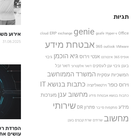
תגיות
genie
ERP
Office
אירוע משפחו
cloud
exchange
gsafe
Hyper-v
אבטחת מידע
31.08.2025
365
outlook
VMware
גיא הוכמן
אנטי וירוס
גיבוי
אופיס 365
אינטרנט
בענן
גיבוי ענן לעסקים
דואר זבל
דואר אלקטרוני
המשרד הממוחשב
המשכיות עסקית
כתבות בנושא IT
וירוס כופר
וירטואליזציה
מחשוב ענן
מערכות
כתבות בנושא אבטחת מידע
שירותי
מידע
פתרון DR
מתקפות סייבר
מחשוב
שרתים
שרת קבצים בענן
הפרדת רשת
עושים את 