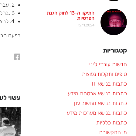
2. עברו ללשונית "Send" ולחצו על כפתור "Settings HTML".
3 .בחלון שנפתח בטלו את הסימון של האפשרות "Reply On Message Indent"
התיקון ה-13 לחוק הגנת
הפרטיות
4. לחצו על "OK" לסיום.
12.11.2024
בפעם הבאה
קטגוריות
חדשות עובדי ג'יני
טיפים ותקלות נפוצות
כתבות בנושא IT
כתבות בנושא אבטחת מידע
עשוי לענ
כתבות בנושא מחשוב ענן
כתבות בנושא מערכות מידע
כתבות כלליות
מן התקשורת