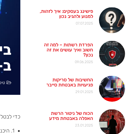
פישינג בעסקים: איך לזהות,
למנוע ולהגיב נכון
07.07.2025
בי
הפרדת רשתות – למה זה
חשוב ואיך עושים את זה
נכון?
ב- k Express
09.06.2025
החשיבות של סריקות
טיפ
פגיעויות באבטחת סייבר
29.01.2025
הכוח של ניטור הרשת
כדי לבטל את סימון
האפלה באבטחת מידע
23.01.2025
1. היכנסו לתפריטים Tools ולאפשרות Options .