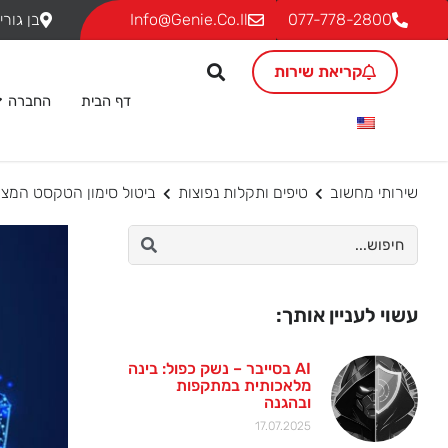
077-778-2800
Info@genie.co.il
בן גוריון 18, ת.ד. 293 גבעת שמ
קריאת שירות
דף הבית
החברה
שירותי מחשוב
טיפים ותקלות נפוצות
ביטול סימון הטקסט המצורף להודעה
עשוי לעניין אותך:
AI בסייבר – נשק כפול: בינה
מלאכותית במתקפות
ובהגנה
17.07.2025