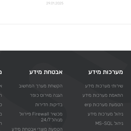
29.01.2025
מערכות מידע
אבטחת מידע
מ
שירותי מערכות מידע
הקשחת מערך המחשוב
או
התאמת מערכות מידע
הגנה מוירוס כופר
ח
הטמעת מערכות erp
בדיקות חדירות
כת
ניהול מערכות מידע
מכשיר Firewall פיירוול
מ
מנוהל 24/7
ניהול MS-SQL
ח
הטמעת מוצרי אבטחת מידע