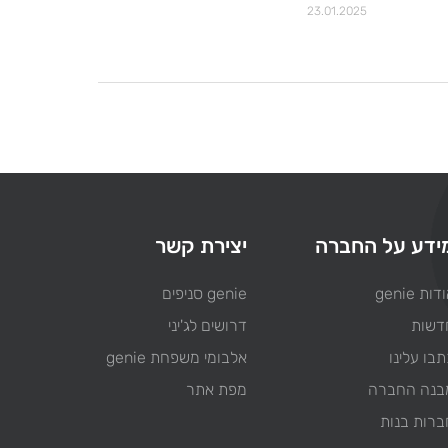
23.01.2025
ידע על החברה
יצירת קשר
דות genie
genie סניפים
דשות
דרושים לג'יני
בו עלינו
אלבומי משפחת genie
בנה החברה
מפת אתר
ברות בנות