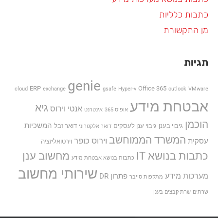
כתבות כלליות
מן התקשורת
תגיות
genie
ERP
Office 365
cloud
exchange
gsafe
Hyper-v
outlook
VMware
אבטחת מידע
גיא
אנטי וירוס
אופיס 365
אינטרנט
הוכמן
המשכיות
גיבוי בענן
גיבוי ענן לעסקים
דואר זבל
דואר אלקטרוני
המשרד הממוחשב
וירוס כופר
עסקית
וירטואליזציה
כתבות בנושא IT
מחשוב ענן
כתבות בנושא אבטחת מידע
שירותי מחשוב
מערכות מידע
פתרון DR
מתקפות סייבר
שרתים
שרת קבצים בענן