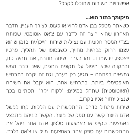
אפשרויות השירות שתוכלו לקבל?
מיקומך בתור הוא…
כשאתה מטפל בבן אדם לחוץ או כעוס, לצורך העניין, הדבר
האחרון שהוא רוצה זה לדבר עם צ'אט אוטומטי, שפותח
בצדי המסך חלונית עם נציג/ת שירות חייכן/ית בזמן שהוא
עצמו רחוק מלהיות מחויך, כשבסופו של תהליך, פרטיו
ייאספו, יירשמו ו… זהו בערך. שיחה חוזרת, אם תהיה כזו,
ובתקווה שלא תיפול על תקופת החגים, שאנו כבר ממש
נמצאים בפתחה – תגיע רק בערב, וגם זה יקרה בתרחיש
האופטימלי ביותר. בתרחיש אחר, הוא יקבל את השיחה
(האוטומטית) שתחל במילים: "לקוח יקר" ותסתיים בכך
שנציג יחזור אליו בקרוב.
שירות מתחיל בדרכי ההתקשרות עם הלקוח. קחו למשל
אדם היוצר קשר עם ספק של מוצר. הקשר ביניהם מתבצע
באמצעות סקייפ או באמצעות טלפון. אדם אחר ניהל את
ההתקשרות עם ספק אחר באמצעות מייל או צ'אט בלבד.