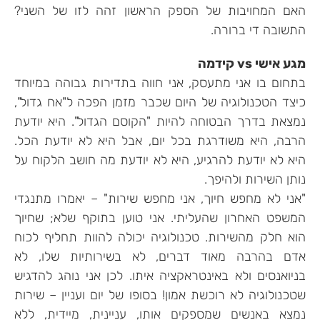
האם המחויבות של הספק הראשון זהה לזו של השני?
התשובה די ברורה.
מגע אישי vs קידמה
בתחום בו אני מתעסק, אני חווה בתדירות גבוהה במיוחד
כיצד הטכנולוגיה של היום שכבר מזמן הפכה ל"אח גדול",
נמצאת בדרך הבטוחה להיות "הקוסם הגדול". היא יודעת
הרבה, היא משודרגת בכל יום, אבל היא לא יודעת הכל.
היא לא יודעת להרגיע, היא לא יודעת מה חושב הלקוח על
נותן השירות ולהיפך.
"אני לא מחפש חיוך, אני מחפש שירות" – יאמרו מתנגדי
המשפט האחרון שהעליתי. אני טוען בתוקף שלא; שחיוך
הוא חלק מהשירות. טכנולוגיה יכולה להוות תחליף לכוח
אדם בהרבה מאוד דברים, לא בשירותיות שלו, לא
בניואנסים ולא באינטראקציה איתו. לכן אני נוהג להדגיש
שטכנולוגיה לא רוכשת אמון! בסופו של יום ועניין – שירות
נמצא באנשים שמספקים אותו, עניינית, מיידית, ללא