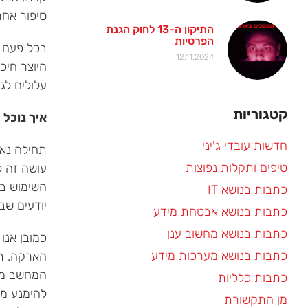
סיפור אחר
התיקון ה-13 לחוק הגנת
הפרטיות
בכל פעם ש
12.11.2024
היוצר חיכ
עלולים לג
קטגוריות
איך נוכל
חדשות עובדי ג'יני
תחילה נאמ
טיפים ותקלות נפוצות
עושה זה ל
השימוש בכ
כתבות בנושא IT
יודעים שב
כתבות בנושא אבטחת מידע
כתבות בנושא מחשוב ענן
כמובן אנו
כתבות בנושא מערכות מידע
הארקה. ת
המחשב מבפ
כתבות כלליות
להימנע מכ
מן התקשורת