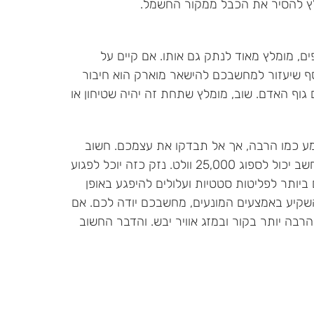
לץ להסיר את הכבל ממקור החשמל.
, מומלץ מאוד לנתק גם אותו. אם קיים על
סף שיעזור למחשבכם להישאר מוארק הוא חיבור
גוף האדם. שוב, מומלץ שתחת זה יהיה שטיחון או
 של פליטה סטטית. זה נשמע כמו הרבה, אך אל תבדקו את עצמכם. חשוב
מאוד להקפיד על הכללים כשמתעסקים עם מחשב פתוח. זה לא אומר שמחשב יכול לספוג 25,000 וולט. נזק כזה יוכל לפגוע
ביותר לפליטות סטטיות ועלולים להיפגע באופן
השקיע באמצעים המונעים, מחשבכם יודה לכם. אם
בה יותר בקור ובמזג אוויר יבש. והדבר החשוב