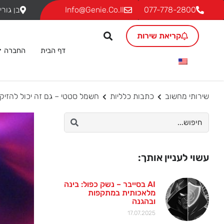
077-778-2800
Info@genie.co.il
בן גוריון 18, ת.ד. 293 גבעת שמ
קריאת שירות
דף הבית
החברה
שירותי מחשוב
כתבות כלליות
חשמל סטטי – גם זה יכול להזיק
עשוי לעניין אותך:
AI בסייבר – נשק כפול: בינה
מלאכותית במתקפות
ובהגנה
17.07.2025