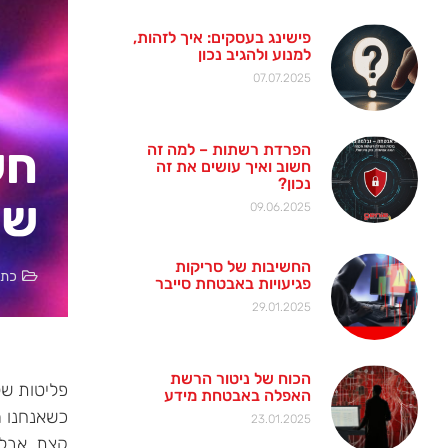
פישינג בעסקים: איך לזהות,
למנוע ולהגיב נכון
07.07.2025
חש
הפרדת רשתות – למה זה
חשוב ואיך עושים את זה
נכון?
של
09.06.2025
החשיבות של סריקות
כתב
פגיעויות באבטחת סייבר
29.01.2025
הכוח של ניטור הרשת
פליטות של
האפלה באבטחת מידע
כשאנחנו מ
23.01.2025
קצת, אבל 