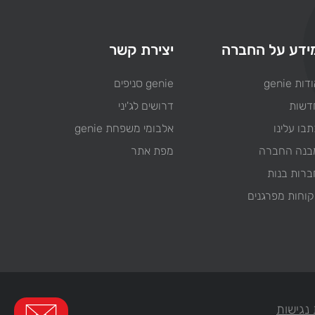
ידע על החברה
יצירת קשר
דות genie
genie סניפים
דשות
דרושים לג'יני
בו עלינו
אלבומי משפחת genie
בנה החברה
מפת אתר
ברות בנות
קוחות מפרגנים
נגישות