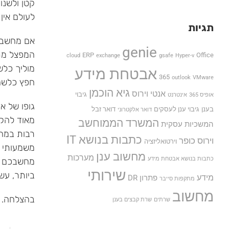
קטן ולשנו
לעולם אי
תגיות
אם מחשבכם
genie
המפצל מתג
ERP
Office
cloud
exchange
gsafe
Hyper-v
מוליך כלש
אבטחת מידע
365
outlook
VMware
חפץ כלשה
גיא הוכמן
אנטי וירוס
גיבוי
אופיס 365
אינטרנט
בענן
גיבוי ענן לעסקים
דואר זבל
דואר אלקטרוני
המשרד הממוחשב
המשכיות עסקית
רבות במחש
כתבות בנושא IT
וירוס כופר
וירטואליזציה
משמעותי מ
מחשוב ענן
מערכות
כתבות בנושא אבטחת מידע
מחשבכם קר
שירותי
ביותר, עשו
מידע
פתרון DR
מתקפות סייבר
מחשוב
בהצלחה.
שרתים
שרת קבצים בענן