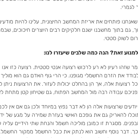
 לגמרי.
אנחנו פותחים את אריזת המחשב החיצונית, עלינו להיות מודעים
וך, גם בתוך מחשבנו ישנם חלקיקים רבים היוצרים חיכוכים, שבמקר
רום לשוק סטטי.
 למנוע זאת? הנה כמה שלבים שיעזרו לנו:
ר שזהו רעיון לא רע לרכוש רצועה אנטי סטטית. רצועה כזו אנו 
בודד את הזרם החשמלי מגופנו. כי הרי גוף האדם גם הוא מוליך
ל רצועות אלה, אך הן בהחלט יכולות לעזור. את הרצועות ניתן ל
פניכם עבודה רבה מול המחשב הפתוח, גם שטיחון קטן מתחת לאז
 יודעים שרצועות אלה הן לא דבר נפוץ במיוחד ולכן גם אם אין ל
וכלו להאריק גם את גופכם האישי בעזרת שמירה על מגע של י
נים. מסגרת זו כמובן מוליכה חשמל והנחת שתי הידיים עליה ע
ך. דבר נוסף וחשוב הוא לנתק את כבל החשמל ממקור החשמל. מ