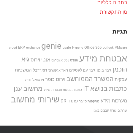
כתבות כלליות
מן התקשורת
תגיות
genie
ERP
Office 365
cloud
exchange
gsafe
Hyper-v
outlook
VMware
אבטחת מידע
גיא
אנטי וירוס
אופיס 365
אינטרנט
הוכמן
המשכיות
גיבוי בענן
גיבוי ענן לעסקים
דואר זבל
דואר אלקטרוני
המשרד הממוחשב
וירוס כופר
עסקית
וירטואליזציה
כתבות בנושא IT
מחשוב ענן
כתבות בנושא אבטחת מידע
שירותי מחשוב
מערכות מידע
פתרון DR
מתקפות סייבר
שרתים
שרת קבצים בענן