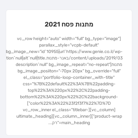
מתנות פסח 2021
[vc_row height="auto" width="full" bg_type="image"
parallax_style="vcpb-default"
bg_image_new="id^10955|url^https://www.genie.co.il/wp-
מתנות|description^null" bg_image_repeat="no-repeat"
bg_image_posiiton="-70px 20px" bg_override="full"
el_class="portfolio-loop-container_with-title"
css="%7B%22default%22%3A%7B%22padding-
top%22%3A%220px%22%2C%22padding-
bottom%22%3A%220px%22%2C%22background-
color%22%3A%22%23f2f3f7%22%7D%7D"]
[vc_column][vc_row_inner el_class="titlebar-
product-wrap"][vc_column_inner][ultimate_heading
main_heading="רק