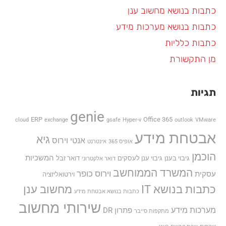
כתבות בנושא מחשוב ענן
כתבות בנושא מערכות מידע
כתבות כלליות
מן התקשורת
תגיות
genie
ERP
Office 365
cloud
exchange
gsafe
Hyper-v
outlook
VMware
אבטחת מידע
גיא
אנטי וירוס
אופיס 365
אינטרנט
הוכמן
המשכיות
גיבוי בענן
גיבוי ענן לעסקים
דואר זבל
דואר אלקטרוני
המשרד הממוחשב
וירוס כופר
עסקית
וירטואליזציה
כתבות בנושא IT
מחשוב ענן
כתבות בנושא אבטחת מידע
שירותי מחשוב
מערכות מידע
פתרון DR
מתקפות סייבר