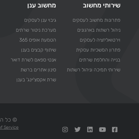
שירותי מחשוב
מחשוב ענן
פתרונות מחשוב לעסקים
גיבוי ענן לעסקים
ניהול רשתות בארגונים
מערכת ניטור שרתים
וירטואליזציה לעסקים
הטמעת אופיס 365
פתרון המשכיות עסקית
שיתוף קבצים בענן
בנייה והחלפת שרתים
אנטי ספאם לשרת דואר
שירותי תמיכה וניהול רשתות
סינון אתרים ברשת
שרת אקסצ'יינג' בענן
© כל הזכויות ש
f Service