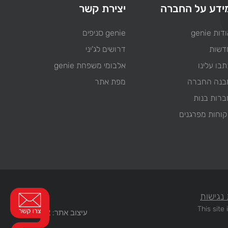
ידע על החברה
יצירת קשר
דות genie
genie סניפים
דשות
דרושים לג'יני
בו עלינו
אלבומי משפחת genie
בנה החברה
מפת אתר
ברות בנות
קוחות מפרגנים
נגישות
This sit
עיצוב אתר: WEB2