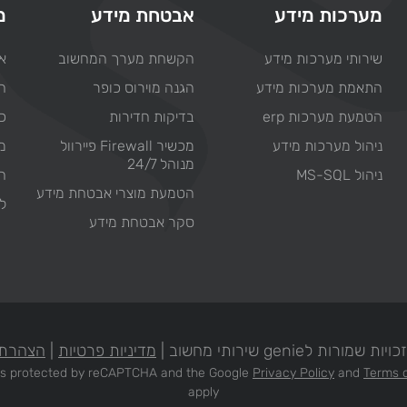
מערכות מידע
אבטחת מידע
מ
שירותי מערכות מידע
הקשחת מערך המחשוב
או
התאמת מערכות מידע
הגנה מוירוס כופר
ח
הטמעת מערכות erp
בדיקות חדירות
כת
ניהול מערכות מידע
מכשיר Firewall פיירוול
מ
מנוהל 24/7
ניהול MS-SQL
ח
הטמעת מוצרי אבטחת מידע
ל
סקר אבטחת מידע
מורות לgenie שירותי מחשוב |
מדיניות פרטיות
|
הצהרת 
e is protected by reCAPTCHA and the Google
Privacy Policy
and
Terms o
apply