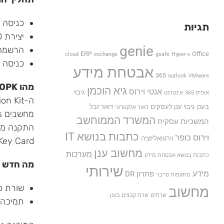
כניסה לאתר ה-
תגיות
יצירת Windows Live ID – ניתן לעשות שימוש ב- ID קיים אותו ID של ה-Messenger או לחילופין ליצור ID חדש
genie
הרשמה ל- .er Network
ERP
Office
cloud
exchange
gsafe
Hyper-v
כניסה עם ה- ID
אבטחת מידע
365
outlook
VMware
מהו OPK ?
גיא הוכמן
אנטי וירוס
גיבוי
אופיס 365
אינטרנט
ה-OPK) OEM Preinstallation Kit) של Office 2010 הינו ערכת כלים, מסמכים וקבצי מוצר המסייעים לבוני
בענן
גיבוי ענן לעסקים
דואר זבל
דואר אלקטרוני
מחשבים OEMs בתהליך ההתקנה מראש של Office 2010 ו-Office Starter על מחשבים חדשים.
המשרד הממוחשב
המשכיות עסקית
התקנה מרא
כתבות בנושא IT
וירוס כופר
וירטואליזציה
Key Card.
מחשוב ענן
מערכות
כתבות בנושא אבטחת מידע
מה חדש ב-e 2010 OPK
שירותי
מידע
פתרון DR
מתקפות סייבר
שורת פ
מחשוב
שרתים
שרת קבצים בענן
תמיכה 