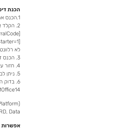
הכנת דיסק 
1.הכנס את דיסק ה-Office 2010 OPK בשפה הרצויה
2. הקלד את שורת הפקודה והרץ את ההתקנה
rralCode]
[NoOfficeStarter=1] [NoOffice=1] [x64]ll – השפה CC – הארץReferralcode – קוד של מיקרוסופט )
לא רלוונטי(NoOfficeStarter=1 – ללא התקנת ] [Starter NoOffice=1 – ללא התקנת ] [ Office x64 – ה
3. הכנס דיסק בשפה נוספת
4. חזור על סעיפים 1,2,3 לכל שפה נוספת
5. ניתן לבצע גם את כל התהליך ב- Script הפונה עם כלשורה ל- image של דיסק ה-OPK בכל שפה
6. בדוק 
Office14
latform
D, Data=
אפשרות ב