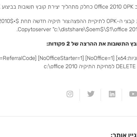
Windows 7 O
תחת $•$oem$OEM$1\$\Office 2010 מתוך דיסק ה-OPK
 התשובות את ההרצה של 2 פקודות:
oemsetup.ll-cc.bat [Referral=ReferralC
c:\
יין אותך: