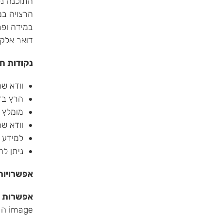
במידה ופ
דואר אלקטרוני תשלח
נקודות ח
וודא שהמח
הרץ בדיקת 
מומלץ להתקין (32bit) ג
וודא שהאות Q פנויה
למידע 
ניתן להתקין את ה- OPK באופן
אפשרויות התקנת 
אפשרות א
image ה-OPK מאתר ה-OEM Partner Center וצור דיסק.