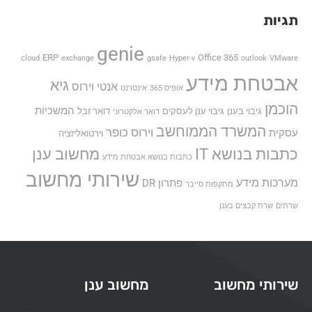
תגיות
genie
ERP
Office 365
cloud
exchange
gsafe
Hyper-v
outlook
VMware
אבטחת מידע
גיא
אנטי וירוס
אופיס 365
אינטרנט
הוכמן
המשכיות
גיבוי בענן
גיבוי ענן לעסקים
דואר זבל
דואר אלקטרוני
המשרד הממוחשב
וירוס כופר
עסקית
וירטואליזציה
כתבות בנושא IT
מחשוב ענן
כתבות בנושא אבטחת מידע
שירותי מחשוב
מערכות מידע
פתרון DR
מתקפות סייבר
שרתים
שרת קבצים בענן
שירותי מחשוב
מחשוב ענן