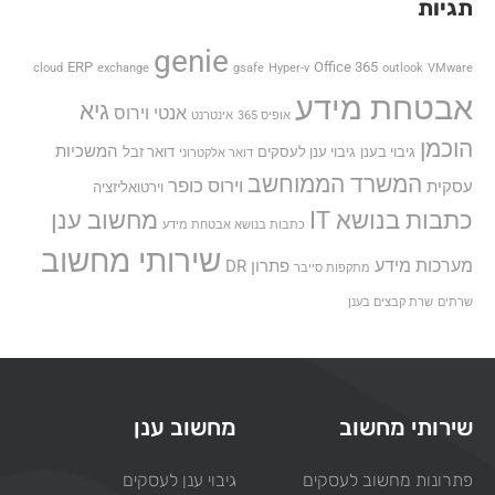
תגיות
genie
ERP
Office 365
cloud
exchange
gsafe
Hyper-v
outlook
VMware
אבטחת מידע
גיא
אנטי וירוס
אופיס 365
אינטרנט
הוכמן
המשכיות
גיבוי בענן
גיבוי ענן לעסקים
דואר זבל
דואר אלקטרוני
המשרד הממוחשב
וירוס כופר
עסקית
וירטואליזציה
כתבות בנושא IT
מחשוב ענן
כתבות בנושא אבטחת מידע
שירותי מחשוב
מערכות מידע
פתרון DR
מתקפות סייבר
שרתים
שרת קבצים בענן
שירותי מחשוב
מחשוב ענן
פתרונות מחשוב לעסקים
גיבוי ענן לעסקים