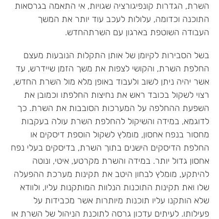
השרת, הגדרות קונפיגורציה שגויות, אי התאמה בגרסאות
התוכנה וכדומה, עלולות לעכב עוד יותר את המשך
העבודה השוטפת בארגון עם השרתהחדש.
בשל הסבירות לקיומן של אותן התקלות הנובעות מעצם
החלפת השרת, והקושי לצפות את משך הזמן שיידרש, עד
אשר יהיה ניתן לשוב ולעבוד באופן מלא מול השרת החדש,
רצוי לשקול בכובד ראש את נחיצות החלפתו וכמובן את
השפעת ההחלפה על המערכות הסובבות את השרת. כך
לדוגמא, במידה והשיקול להחלפת השרת עולה בעקבות
מחסור בנפח אחסון, מומלץ לשקול הוספת דיסקים או
החלפת הדיסקים הישנים בתוך השרת, בדיסקים בעלי נפח
אחסון גדול יותר. במידה והשרת מקרטע, איטי, ונוטה
להיתקע, מומלץ לבחון היטב את תקינות מערכת ההפעלה
שלו ואת תקינות התוכנות הנלוות המותקנות עליו, ולוודא
שלא הותקנו עליו תוכנות מיותרות אשר מכבידות על
פעילותו. לעיתים עדכון גרסה לתוכנת הניהול של השרת או