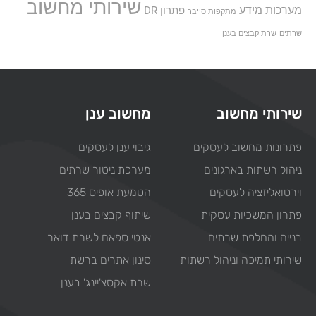
שירותי מחשוב
מערכות מידע
פתרון DR
מתקפות סייבר
שרתים
שרת קבצים בענן
שירותי מחשוב
מחשוב ענן
פתרונות מחשוב לעסקים
גיבוי ענן לעסקים
ניהול רשתות בארגונים
מערכת ניטור שרתים
וירטואליזציה לעסקים
הטמעת אופיס 365
פתרון המשכיות עסקית
שיתוף קבצים בענן
בנייה והחלפת שרתים
אנטי ספאם לשרת דואר
שירותי תמיכה וניהול רשתות
סינון אתרים ברשת
שרת אקסצ'יינג' בענן