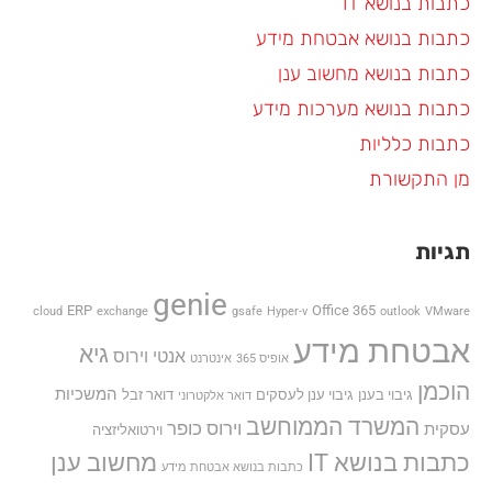
כתבות בנושא IT
כתבות בנושא אבטחת מידע
כתבות בנושא מחשוב ענן
כתבות בנושא מערכות מידע
כתבות כלליות
מן התקשורת
תגיות
genie
ERP
Office 365
cloud
exchange
gsafe
Hyper-v
outlook
VMware
אבטחת מידע
גיא
אנטי וירוס
אופיס 365
אינטרנט
הוכמן
המשכיות
גיבוי בענן
גיבוי ענן לעסקים
דואר זבל
דואר אלקטרוני
המשרד הממוחשב
וירוס כופר
עסקית
וירטואליזציה
כתבות בנושא IT
מחשוב ענן
כתבות בנושא אבטחת מידע