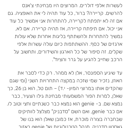
לעשרות אלפי דולרים. המרוצים היו מבחינתי צ'אנס
להרשים. קריירה? ברור, כל עוד תהיה לי את האופציה. גם
אם זה לא יתפתח לקריירה, להתחרות אני אמשיך כל עוד
אני יכול. אם תיפתח קריירה, אז תהיה קריירה. אם לא,
נמשיך להתחרות ולהשתתף בליגות אחרות שלא עולות
ארגזים של כסף. ההשתתפות כיום עולה עשרות אלפי
שקלים. זה סיפור של כל הארגון והשידורים, ותחשוב על
הרכב שחייב להגיע על גרר והציוד".
עד שיגיע הספונסר, אלן לא ממהר. רק כדי לסבר את
האוזן, נזכיר שמי שזכה במקצה התחרויות השני (ומי שגם
שהקדים אותו במרוצי המיון- י.ד) – תום טל, הוא בן 26, כך
שאלן, למרות הפור המשמעותי מבחינת גילו הצעיר, כבר
נמצא שם. ב- genie הוא נמצא כבר כשנתיים וחצי וטוב לו.
אם כבר genie, ואם השם "סדבניק" מצלצל לוותיקים
שבחברה בצורה מוכרת, אז כמובן שאלן הוא בנו של
גאסטון סדבניק, מנהל הטכנולוגיות של genie באזור