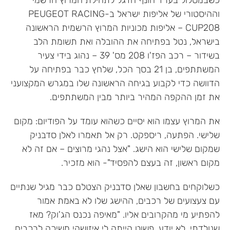
כשבמסלול בערד הונף הדגל לתחילת המרוץ הרשמי
וההיסטורי של אליפות ישראל ב-PEUGEOT RACING
CUP208 – אליפות מכוניות המרוץ הרשמית הראשונה
בישראל, נטל בפתיחה את ההובלה ואת תשומת הלב
בשידור – רכב הפז'ו 208 מס' 39 – נהוג בידי צעיר
המשתתפים, בן 21 בסך הכל, שלחץ כבר בפתיחה על
הדוושה כדי לקבוע בגיחה הראשונה שלו במגרש המקצועני
את זמן ההקפה המהיר ביותר מבין המשתתפים.
את המרוץ עצמו הוא יסיים כשהוא עומד על הפודיום: מקום
שלישי. הפתעה, ריספקט. רק אל תאמרו לאלן סדבניק
שמקום שלישי הוא הישג. "אצל נהגי מרוצים – אם זה לא
מקום ראשון, זה בעצם להפסיד"- הוא מזכיר.
כשלוקחים בחשבון שאלן סדבניק הצטלם כבר מגיל שנתיים
עם צעצועים של רכבים, ההישג שלו לא באמת אמור
להפתיע מי מהקרובים אליו. "מאיפה נכנס הג'וק? מאז
שנולדתי. לא יודע, פשוט הייתה לי איזושהי משיכה לרכבים