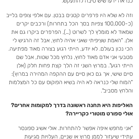
כנראה ידעו שיש סיבה להתעקש.
וזה לא שלא היו פרפרים קטנים בבטן. עם אלפי צופים בלייב
(כ-100,000 צפיות בסך הכל בתחרות) ורכבים יקרים
שמאוד לא מומלץ לך לשרוט (…), הפרפרים ביקרו גם את
אלן. "האמת שציפיתי שאני אהיה לחוץ, אבל זה הרגיש לי
הכי נכון בעולם. לא יודע, הייתי רגוע בצורה מאוד מפתיעה.
מטבעי אני אדם מאוד לחוץ, נלחץ מכל שטות, אבל שם
הייתי רגוע". במרוץ השני זה הלך קצת פחות חלק (אלן
סיים שישי, אך גם כאן סיים עם ההקפה המהירה במרוץ):
"המוח שלי כנראה לא היה בשיא הפוקוס עם כל המצלמות
והלחץ מסביב".
האליפות היא תחנה ראשונה בדרך למקומות אחרים?
אולי ספורט מוטורי כקריירה?
"אני מחפש איפה אפשר להתחרות. אולי אשיג ספונסר
עתידי שיעזור לממן מרוץ או שניים. העלויות מגיעות