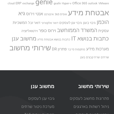
genie
ERP
Office 365
cloud
exchange
gsafe
Hyper-v
outlook
VMware
אבטחת מידע
גיא
אנטי וירוס
אופיס 365
אינטרנט
הוכמן
המשכיות
גיבוי בענן
גיבוי ענן לעסקים
דואר זבל
דואר אלקטרוני
המשרד הממוחשב
וירוס כופר
עסקית
וירטואליזציה
כתבות בנושא IT
מחשוב ענן
כתבות בנושא אבטחת מידע
שירותי מחשוב
מערכות מידע
פתרון DR
מתקפות סייבר
שרתים
שרת קבצים בענן
שירותי מחשוב
מחשוב ענן
פתרונות מחשוב לעסקים
גיבוי ענן לעסקים
ניהול רשתות בארגונים
מערכת ניטור שרתים