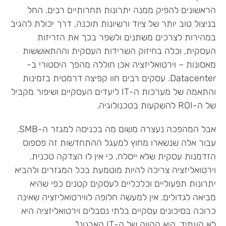
הראשונים להפיק ממנה יתרונות תחרותיים רבים. החל
בניצול טוב יותר של ציוד ורשיונות תוכנה, דרך יכולת להגיב
במהירות לצרכים משתנים ולשפר בכך את הזריזות
העסקית, וכלה בחיזוק השרידות העסקית וההתאוששות
מאסונות – וירטואליזציה אכן חוללה מהפך היסטורי ב-
Datacenter. עסקים רבים חוו קפיצה דרמטית בזמינות
והתאמה של מערכות ה-IT ליעדים העסקיים ושיפור מקביל
של ה-ROI להשקעות בטכנולוגיה.
אבל המהפכה נעצרה משום מה בכניסה למגזר ה-SMB.
עבור אלה שנשארו מחוץ למעגל ההתחדשות זה פספוס
הזדמנות עסקית שלא ייסלח, כי אין לו הצדקה טכנית.
וירטואליזציה צריכה להיות מוטמעת בכל המגזרים ולהביא
יתרונות תפעוליים וכלכליים לעסקים קטנים כפי שהיא
מביאה לגדולים. אין למעשה חלופה לווירטואליזציה שאינה
כרוכה בסיכונים עסקיים בלתי נסבלים וירטואליזציה היא
לא העתיד, היא ההווה של ה-IT הארגוני".