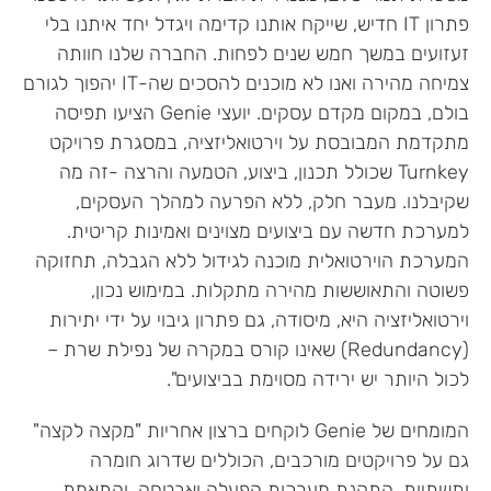
פתרון IT חדיש, שייקח אותנו קדימה ויגדל יחד איתנו בלי
זעזועים במשך חמש שנים לפחות. החברה שלנו חוותה
צמיחה מהירה ואנו לא מוכנים להסכים שה-IT יהפוך לגורם
בולם, במקום מקדם עסקים. יועצי Genie הציעו תפיסה
מתקדמת המבובסת על וירטואליזציה, במסגרת פרויקט
Turnkey שכולל תכנון, ביצוע, הטמעה והרצה -זה מה
שקיבלנו. מעבר חלק, ללא הפרעה למהלך העסקים,
למערכת חדשה עם ביצועים מצוינים ואמינות קריטית.
המערכת הוירטואלית מוכנה לגידול ללא הגבלה, תחזוקה
פשוטה והתאוששות מהירה מתקלות. במימוש נכון,
וירטואליזציה היא, מיסודה, גם פתרון גיבוי על ידי יתירות
(Redundancy) שאינו קורס במקרה של נפילת שרת –
לכול היותר יש ירידה מסוימת בביצועים".
המומחים של Genie לוקחים ברצון אחריות "מקצה לקצה"
גם על פרויקטים מורכבים, הכוללים שדרוג חומרה
ותשתיות, התקנת מערכות הפעלה ואבטחה, והתאמת