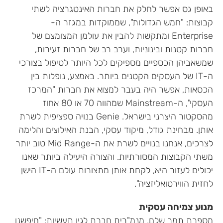
באופן גס אפשר לחלק את חברות האינטגרציה לשתי
קבוצות: "חמש הגדולות", שממוקדות במגזר ה-
Enterprise ומתקשות להבין את עולמן המצומצם של
חברות קטנות ובינוניות, וערב רב של חברות זעירות,
שמשאביהן הכספיים מספיקים לכל היותר לטיפול בצורכי
ה-IT של העסקים הקטנים ביותר. באמצע, נופלות בין
הכסאות, אפשר היה בעבר למצוא את חברות "המרכז
העסקי", ה-Mainstream שמהווה 70 או 80 אחוז
מהסקטור היצרני בישראל. Genie בנויה ספציפית לשרת
אותן. מבחינת גודל, מיקוד עסקי, הבנת האילוצים והלימה
לצרכים, אנחנו בנויים לשרת את ה-Mid Range טוב יותר
משתי הקבוצות המסורתיות. והצורה היעילה ביותר שאנו
יכולים לעזור היא, לקחת אותן מתצורות עולם ה-IT הישן
לחזית הווירטואליזציה".
מנוע צמיחה עסקית
מספרת תמר שלם, מנמ"רית חברת לגין תעשיות: "חיפשנו