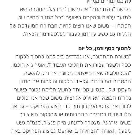
לא מסתנוורים ממחיר
רכישה "בהזדמנות" או מרשיון "במבצע". המטרה היא
למזער עלויות ולמקסם ביצועים בכל מחזור החיים של
הפתרון – משום שאנו רוצים להיות הבחירה המועדפת של
הלקוח גם כשיגיע הזמן לעבור לפלטפורמה הבאה".
לחסוך כסף וזמן, כל יום
"בשורה התחתונה, אנו נמדדים ביכולתנו לחסוך ללקוח
כסף ולשפר עבורו את תהליכי העבודה", אומר גיא הוכמן.
"הטכנולוגיה שאנו מיישמים מכוונת אך ורק להשגת
המטרות המוגדרות על-ידי הלקוח והולמות את החזון
העסקי שלו. מנסיון, קל יותר להשיג הלימה נכונה כאשר
נקודת המוצא היא וירטואליזציה, משום שכך אנו יכולים
לכוונן את פרטי הפתרון תוך כדי ביצוע הפרויקט – גם אם
חלו שינויים בסביבה התחרותית או שהלקוח חש צורך
בשינוי ארגוני". מצטרף לדעתו, מייק פנציר, מנמ"ר געש
מפעלי תאורה: "הבחירה ב-Genie לביצוע הפרויקט באה