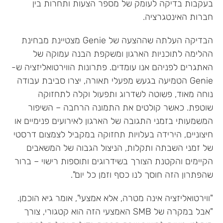
בעקבות בדיקה לעומק של מספר הצעות ותחרות בין
חברות האינטגרציה.
הבדיקה העלתה שההצעה של Genie מצטיינת מבחינת
ההלימה לתוכניות הארגון ומשקפת הבנה עמוקה של
האתגרים לפניהם אנו עומדים. פתרונות הווירטואליזציה ש-
Genie הטמיעה בגעש מפעלי תאורה, יצרו סביבת עבודה
נוחה מאוד, פשוטה לשדרוג ותפעול וקלה לתחזוקה
שוטפת. כאשר קולטים את התמונה הרחבה – השיפור
המשמעותי בזמני התגובה של הארגון לאירועים פנימיים או
חיצוניים, הירידה בעלויות תחזוקה במקביל לצמצום דרסטי
של זמני השבתה ותקלות, הניצול הגבוה של המשאבים
הקיימים והקטנת הצורך בשידרוגים ותוספות רישוי – ברור
שהפתרון הזה חוסך לנו כסף וזמן כל יום".
"ווירטואליזציה אינה מטרה, אלא אמצעי", אומר גיא הוכמן.
"אבל במקרה של SMB האמצעי הזה הוא קטגורי, צורך