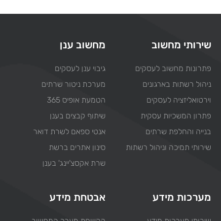
שירותי מחשוב
מחשוב ענן
פתרונות מחשוב לעסקים
גיבוי ענן לעסקים
ניהול רשתות בארגונים
מערכת ניטור שרתים
וירטואליזציה לעסקים
הטמעת אופיס 365
פתרון המשכיות עסקית
שיתוף קבצים בענן
בנייה והחלפת שרתים
אנטי ספאם לשרת דואר
שירותי תמיכה וניהול רשתות
סינון אתרים ברשת
שרת אקסצ'יינג' בענן
מערכות מידע
אבטחת מידע
שירותי מערכות מידע
הקשחת מערך המחשוב