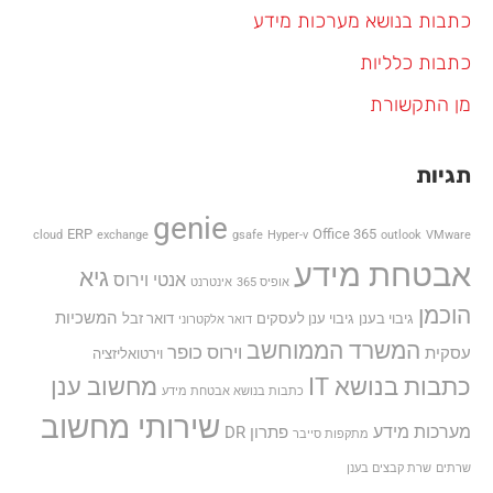
כתבות בנושא מערכות מידע
כתבות כלליות
מן התקשורת
תגיות
genie
ERP
Office 365
cloud
exchange
gsafe
Hyper-v
outlook
VMware
אבטחת מידע
גיא
אנטי וירוס
אופיס 365
אינטרנט
הוכמן
המשכיות
גיבוי בענן
גיבוי ענן לעסקים
דואר זבל
דואר אלקטרוני
המשרד הממוחשב
וירוס כופר
עסקית
וירטואליזציה
כתבות בנושא IT
מחשוב ענן
כתבות בנושא אבטחת מידע
שירותי מחשוב
מערכות מידע
פתרון DR
מתקפות סייבר
שרתים
שרת קבצים בענן