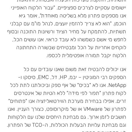
יישומים עסקיים לצרכים ספציפיים. "עבור הלקוח האופייני
אנו מספקים פתרון מלא בשליטה מאוחדת", אומר גיא
הוכמן. "הוא לא צריך להזמין יועצים, לנהל מו"מ עם קבלני
תשתיות, להתמקח על מחיר הציוד ורשיונות התוכנה ובסוף
לחפש מי אשם כשמשהו לא עובד כראוי. אנו עושים הכל,
לוקחים אחריות על הכל ומבטיחים שבשורה התחתונה
הלקוח יקבל תמורה אופטימלית לכספו.
אנו יכולים להבטיח זאת משום שאנו עובדים עם כל
הספקים רבי המוניטין – יבמ, HP, דל, EMC, סיסקו ו-
NetApp. אנו לא "בכיס" של אף ספק וביכולתנו לתת לכל
לקוח פתרון "תפור לפי מידה" ללא הטיות של אינטרסים
זרים. אפילו בבחירת מערכת הווירטואליזציה אנו "פתוחים"
לפתרון של VMware או של מיקרוסופט, כצורך העניין. ואנו
חושבים לזמן ארוך. גם מבחינת היחסים שלנו עם הלקוחות
וגם מבחינת עלויות הבעלות הכוללות, ה-TCO של הפתרון.