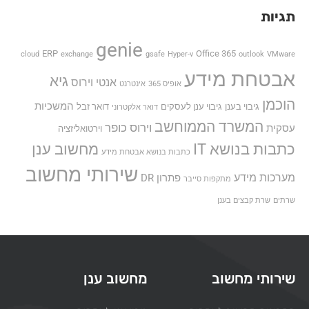
תגיות
genie
ERP
Office 365
cloud
exchange
gsafe
Hyper-v
outlook
VMware
אבטחת מידע
גיא
אנטי וירוס
אופיס 365
אינטרנט
הוכמן
המשכיות
גיבוי בענן
גיבוי ענן לעסקים
דואר זבל
דואר אלקטרוני
המשרד הממוחשב
וירוס כופר
עסקית
וירטואליזציה
כתבות בנושא IT
מחשוב ענן
כתבות בנושא אבטחת מידע
שירותי מחשוב
מערכות מידע
פתרון DR
מתקפות סייבר
שרתים
שרת קבצים בענן
שירותי מחשוב
מחשוב ענן